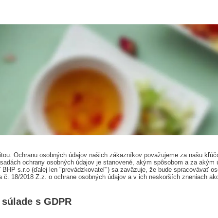
oritou. Ochranu osobných údajov našich zákazníkov považujeme za našu kľ
 Zásadách ochrany osobných údajov je stanovené, akým spôsobom a za aký
BHP s.r.o (ďalej len "prevádzkovateľ") sa zaväzuje, že bude spracovávať 
 č. 18/2018 Z.z. o ochrane osobných údajov a v ich neskorších zneniach ak
 súlade s GDPR