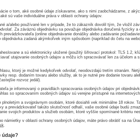
mácie o tom, aké osobné údaje získavame, ako s nimi zaobchádzame, z akýc
é sú vaše individuálne práva v oblasti ochrany údajov.
/alebo používané len v prípade, že to zákazník dovolil tým, že vložil záväz
odvolať. Za záväznú objednávku sa považuje objednávka doručená fyzicky a 
h prevádzkovateľa (online objednávanie donášky alebo zadávanie požiadavie
bo objednávka zadaná akýmkoľvek iným spôsobom (napríklad do četu na webov
heslovane a sú elektronicky uložené (použitý šifrovací protokol: TLS 1.2, kľ
ržiavať utajovanie osobných údajov a môžu ich spracovávať len za účelom a 
hlasu, ktorý je možné kedykoľvek odvolať, neodovzdajú tretím stranám. Netý
vky resp. dodaním tovaru alebo služby, ak to je nutné pre dodanie tovaru ale
astejšie rozvoz jedál).
eľa je informovaný o pravidlách spracovania osobných údajov pri objednávke
úhlas so spracovaním osobných údajov sú verejne prístupné na internetovýc
e plnoletým a svojprávnym osobám, ktoré dosiahli vek minimálne 18 rokov. T
ky a prevádzkovateľ takúto skutočnosť odhalí, vaše osobné údaje budú zmaz
nie svojich produktov a služieb osobám, ktoré vyššie spomínané kritériu nes
bo námietky v oblasti ochrany osobných údajov, máte právo obrátiť sa na Úr
sk
.
 údaje?