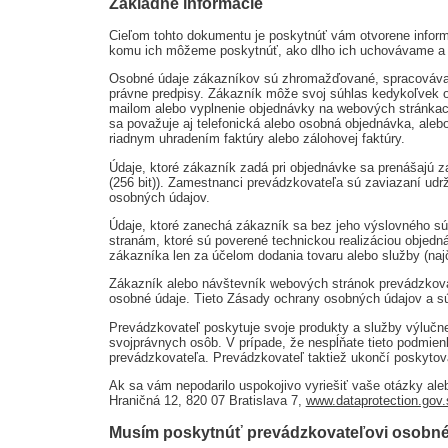
Základné informácie
Cieľom tohto dokumentu je poskytnúť vám otvorene infor
komu ich môžeme poskytnúť, ako dlho ich uchovávame a ak
Osobné údaje zákazníkov sú zhromažďované, spracovávané a
právne predpisy. Zákazník môže svoj súhlas kedykoľvek 
mailom alebo vyplnenie objednávky na webových stránkac
sa považuje aj telefonická alebo osobná objednávka, ale
riadnym uhradením faktúry alebo zálohovej faktúry.
Údaje, ktoré zákazník zadá pri objednávke sa prenášajú za
(256 bit)). Zamestnanci prevádzkovateľa sú zaviazaní ud
osobných údajov.
Údaje, ktoré zanechá zákazník sa bez jeho výslovného sú
stranám, ktoré sú poverené technickou realizáciou objedná
zákazníka len za účelom dodania tovaru alebo služby (najč
Zákazník alebo návštevník webových stránok prevádzkovat
osobné údaje. Tieto Zásady ochrany osobných údajov a s
Prevádzkovateľ poskytuje svoje produkty a služby výlučn
svojprávnych osôb. V prípade, že nespĺňate tieto podmien
prevádzkovateľa. Prevádzkovateľ taktiež ukončí poskytova
Ak sa vám nepodarilo uspokojivo vyriešiť vaše otázky ale
Hraničná 12, 820 07 Bratislava 7,
www.dataprotection.gov.
Musím poskytnúť prevádzkovateľovi osobné