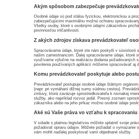
Akým spôsobom zabezpečuje prevádzkovat
Osobné údaje sú pod stálou fyzickou, elektronickou a pr
zabezpečujúcimi maximálnu možnú ochranu spracovávaných
Všetky osoby, ktoré s osobnými údajmi zákazníkov prichá
povinnosťou mlčanlivosti.
Z akých zdrojov získava prevádzkovateľ os
Spracovávame údaje, ktoré ste nám poskytli v súvislosti s
našim zamestnancom. Ďalej spracovávame údaje, ktoré ste 
využívame výlučne na realizáciu dodania požadovaných s
povolenia používaných aplikácií môžeme spracovávať aj ďa
Komu prevádzkovateľ poskytuje alebo post
Prevádzkovateľ postupuje osobné údaje štátnym orgánom, 
(napr. pri vymáhaní dlžnej sumy súdnou cestou). Prevádzk
zmluvy, ktorá zaväzuje sprostredkovateľa k rovnakej mie
služby, ako napríklad rozvoz jedál. Presný zoznam spros
zákazníka alebo na jeho príkaz možno osobné údaje posk
Aké sú Vaše práva vo vzťahu k spracovaniu
V súlade s platnou legislatívou môžete uplatniť svoje pr
požadovať opravu údajov. Môžete požiadať o vymazanie os
vám mohli naďalej poskytovať vami objednané služby.