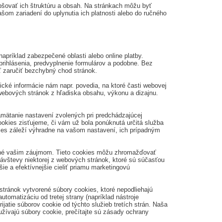
pšovať ich štruktúru a obsah. Na stránkach môžu byť
om zariadení do uplynutia ich platnosti alebo do ručného
apríklad zabezpečené oblasti alebo online platby.
rihlásenia, predvyplnenie formulárov a podobne. Bez
ť zaručiť bezchybný chod stránok.
ké informácie nám napr. povedia, na ktoré časti webovej
h webových stránok z hľadiska obsahu, výkonu a dizajnu.
mätanie nastavení zvolených pri predchádzajúcej
ookies zisťujeme, či vám už bola ponúknutá určitá služba
okies záleží výhradne na vašom nastavení, ich prípadným
ené vašim záujmom. Tieto cookies môžu zhromažďovať
návštevy niektorej z webových stránok, ktoré sú súčasťou
e a efektívnejšie cieliť priamu marketingovú
tránok vytvorené súbory cookies, ktoré nepodliehajú
tomatizáciu od tretej strany (napríklad nástroje
atie súborov cookie od týchto služieb tretích strán. Naša
užívajú súbory cookie, prečítajte sú zásady ochrany