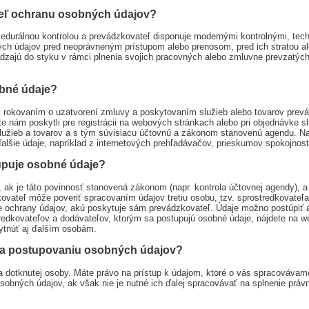
eľ ochranu osobných údajov?
ocedurálnou kontrolou a prevádzkovateľ disponuje modernými kontrolnými, 
 údajov pred neoprávneným prístupom alebo prenosom, pred ich stratou al
dzajú do styku v rámci plnenia svojich pracovných alebo zmluvne prevzatýc
obné údaje?
 rokovaním o uzatvorení zmluvy a poskytovaním služieb alebo tovarov prevádzk
nám poskytli pre registrácii na webových stránkach alebo pri objednávke sl
lužieb a tovarov a s tým súvisiacu účtovnú a zákonom stanovenú agendu. Na
lšie údaje, napríklad z internetových prehľadávačov, prieskumov spokojnost
upuje osobné údaje?
ak je táto povinnosť stanovená zákonom (napr. kontrola účtovnej agendy), a
ovateľ môže poveriť spracovaním údajov tretiu osobu, tzv. sprostredkovateľ
re ochrany údajov, akú poskytuje sám prevádzkovateľ. Údaje možno postúpiť
tredkovateľov a dodávateľov, ktorým sa postupujú osobné údaje, nájdete na
ytnúť aj ďalším osobám.
 a postupovaniu osobných údajov?
áva dotknutej osoby. Máte právo na prístup k údajom, ktoré o vás spracováva
obných údajov, ak však nie je nutné ich ďalej spracovávať na splnenie práv