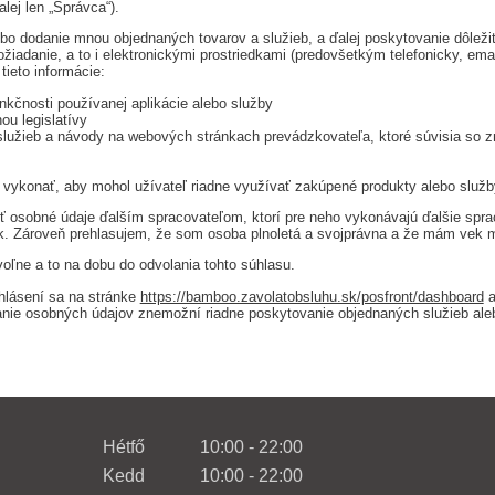
ej len „Správca“).
o dodanie mnou objednaných tovarov a služieb, a ďalej poskytovanie dôležit
požiadanie, a to i elektronickými prostriedkami (predovšetkým telefonicky, 
ieto informácie:
kčnosti používanej aplikácie alebo služby
ou legislatívy
o služieb a návody na webových stránkach prevádzkovateľa, ktoré súvisia so 
a vykonať, aby mohol užívateľ riadne využívať zakúpené produkty alebo služb
 osobné údaje ďalším spracovateľom, ktorí pre neho vykonávajú ďalšie spr
. Zároveň prehlasujem, že som osoba plnoletá a svojprávna a že mám vek m
ľne a to na dobu do odvolania tohto súhlasu.
hlásení sa na stránke
https://bamboo.zavolatobsluhu.sk/posfront/dashboard
a
e osobných údajov znemožní riadne poskytovanie objednaných služieb aleb
Hétfő
10:00 - 22:00
Kedd
10:00 - 22:00