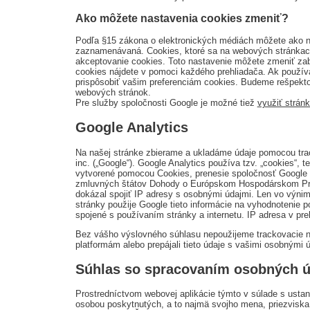
Ako môžete nastavenia cookies zmeniť?
Podľa §15 zákona o elektronických médiách môžete ako n
zaznamenávaná. Cookies, ktoré sa na webových stránkach 
akceptovanie cookies. Toto nastavenie môžete zmeniť zab
cookies nájdete v pomoci každého prehliadača. Ak používa
prispôsobiť vašim preferenciám cookies. Budeme rešpekto
webových stránok.
Pre služby spoločnosti Google je možné tiež
využiť stránk
Google Analytics
Na našej stránke zbierame a ukladáme údaje pomocou trac
inc. („Google“). Google Analytics používa tzv. „cookies“,
vytvorené pomocou Cookies, prenesie spoločnosť Google s
zmluvných štátov Dohody o Európskom Hospodárskom Pries
dokázal spojiť IP adresy s osobnými údajmi. Len vo výnim
stránky použije Google tieto informácie na vyhodnotenie p
spojené s používaním stránky a internetu. IP adresa v pre
Bez vášho výslovného súhlasu nepoužijeme trackovacie n
platformám alebo prepájali tieto údaje s vašimi osobnými 
Súhlas so spracovaním osobných ú
Prostredníctvom webovej aplikácie týmto v súlade s ust
osobou poskytnutých, a to najmä svojho mena, priezviska, 