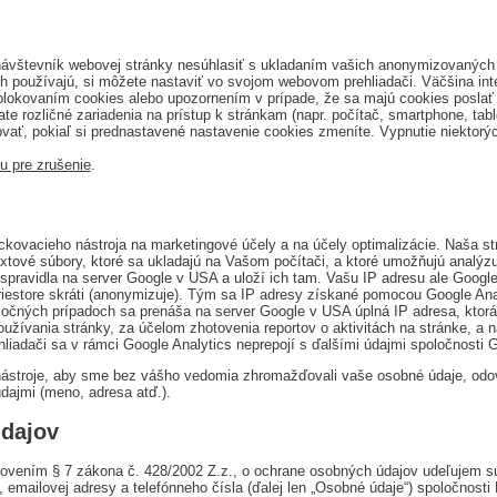
ávštevník webovej stránky nesúhlasiť s ukladaním vašich anonymizovaných 
používajú, si môžete nastaviť vo svojom webovom prehliadači. Väčšina int
lokovaním cookies alebo upozornením v prípade, že sa majú cookies poslať 
te rozličné zariadenia na prístup k stránkam (napr. počítač, smartphone, ta
vať, pokiaľ si prednastavené nastavenie cookies zmeníte. Vypnutie niektor
u pre zrušenie
.
kovacieho nástroja na marketingové účely a na účely optimalizácie. Naša st
 textové súbory, ktoré sa ukladajú na Vašom počítači, a ktoré umožňujú analý
pravidla na server Google v USA a uloží ich tam. Vašu IP adresu ale Google
tore skráti (anonymizuje). Tým sa IP adresy získané pomocou Google Analyt
očných prípadoch sa prenáša na server Google v USA úplná IP adresa, ktorá 
oužívania stránky, za účelom zhotovenia reportov o aktivitách na stránke, a n
hliadači sa v rámci Google Analytics neprepojí s ďalšími údajmi spoločnosti 
ástroje, aby sme bez vášho vedomia zhromažďovali vaše osobné údaje, odovz
údajmi (meno, adresa atď.).
dajov
anovením § 7 zákona č. 428/2002 Z.z., o ochrane osobných údajov udeľujem 
emailovej adresy a telefónneho čísla (ďalej len „Osobné údaje“) spoločnosti