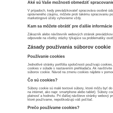
Aké sú Vaše možnosti obmedziť spracovani
V prípadoch, kedy prevádzkovateľ spracováva osobné úda
oprávneného záujmu, môžete proti takému spracovaniu po
marketingové účely vyhovieme vždy.
Kam sa môžete obrátiť pre ďalšie informáci
Zákazník alebo návštevník webových stránok prevádzkovat
odpovede na všetky otázky týkajúce sa problematiky oso
Zásady používania súborov cookie
Používanie cookies
Jednotlivé stránky portfólia spoločnosti používajú cooki
cookies v súlade s nastavením prehliadača. Ak navštívite 
súborov cookie. Návod na zmenu cookies nájdete v pomoc
Čo sú cookies?
Súbory cookie sú malé textové súbory, ktoré môžu byť do 
na internet, ako napr. smartphone alebo tablet). Súbory c
platnosť a hodnotu. Pri ďalšej návšteve stránky webový pr
ktoré používame, nepoškodzujú váš počítač.
Prečo používame cookies?