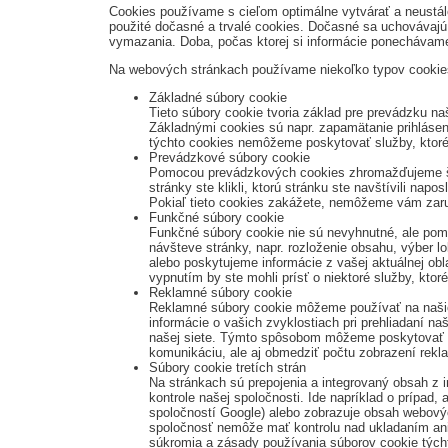
Cookies používame s cieľom optimálne vytvárať a neustál
použité dočasné a trvalé cookies. Dočasné sa uchovávajú 
vymazania. Doba, počas ktorej si informácie ponechávame
Na webových stránkach používame niekoľko typov cookie
Základné súbory cookie
Tieto súbory cookie tvoria základ pre prevádzku n
Základnými cookies sú napr. zapamätanie prihlásen
týchto cookies nemôžeme poskytovať služby, ktoré 
Prevádzkové súbory cookie
Pomocou prevádzkových cookies zhromažďujeme štat
stránky ste klikli, ktorú stránku ste navštívili n
Pokiaľ tieto cookies zakážete, nemôžeme vám zaru
Funkčné súbory cookie
Funkčné súbory cookie nie sú nevyhnutné, ale pom
návšteve stránky, napr. rozloženie obsahu, výber l
alebo poskytujeme informácie z vašej aktuálnej obl
vypnutím by ste mohli prísť o niektoré služby, kto
Reklamné súbory cookie
Reklamné súbory cookie môžeme používať na našic
informácie o vašich zvyklostiach pri prehliadaní n
našej siete. Týmto spôsobom môžeme poskytovať na 
komunikáciu, ale aj obmedziť počtu zobrazení rek
Súbory cookie tretích strán
Na stránkach sú prepojenia a integrovaný obsah z 
kontrole našej spoločnosti. Ide napríklad o prípad,
spoločností Google) alebo zobrazuje obsah webových
spoločnosť nemôže mať kontrolu nad ukladaním ani p
súkromia a zásady používania súborov cookie týcht