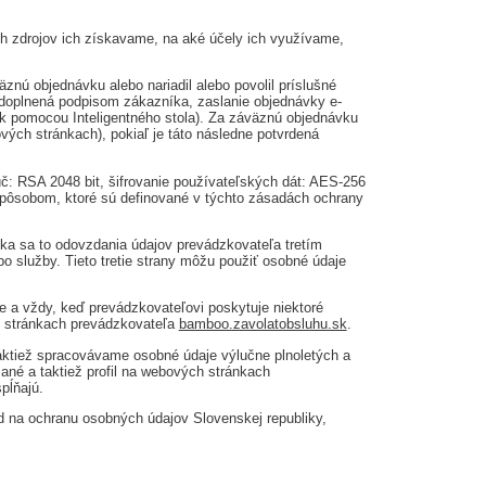
h zdrojov ich získavame, na aké účely ich využívame,
nú objednávku alebo nariadil alebo povolil príslušné
doplnená podpisom zákazníka, zaslanie objednávky e-
k pomocou Inteligentného stola). Za záväznú objednávku
ých stránkach), pokiaľ je táto následne potvrdená
úč: RSA 2048 bit, šifrovanie používateľských dát: AES-256
spôsobom, ktoré sú definované v týchto zásadách ochrany
ka sa to odovzdania údajov prevádzkovateľa tretím
bo služby. Tieto tretie strany môžu použiť osobné údaje
 a vždy, keď prevádzkovateľovi poskytuje niektoré
h stránkach prevádzkovateľa
bamboo.zavolatobsluhu.sk
.
aktiež spracovávame osobné údaje výlučne plnoletých a
ané a taktiež profil na webových stránkach
pĺňajú.
ad na ochranu osobných údajov Slovenskej republiky,