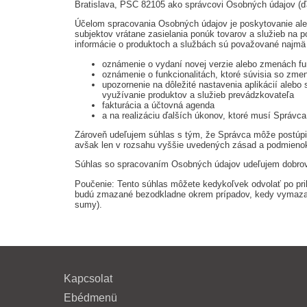
Bratislava, PSČ 82105 ako správcovi Osobných údajov (ďal
Účelom spracovania Osobných údajov je poskytovanie aleb
subjektov vrátane zasielania ponúk tovarov a služieb na 
informácie o produktoch a službách sú považované najmä t
oznámenie o vydaní novej verzie alebo zmenách fun
oznámenie o funkcionalitách, ktoré súvisia so zmen
upozornenie na dôležité nastavenia aplikácií aleb
využívanie produktov a služieb prevádzkovateľa
fakturácia a účtovná agenda
a na realizáciu ďalších úkonov, ktoré musí Správc
Zároveň udeľujem súhlas s tým, že Správca môže postúpiť
avšak len v rozsahu vyššie uvedených zásad a podmienok
Súhlas so spracovaním Osobných údajov udeľujem dobrovo
Poučenie: Tento súhlas môžete kedykoľvek odvolať po pri
budú zmazané bezodkladne okrem prípadov, kedy vymazani
sumy).
Kapcsolat
Ebédmenü