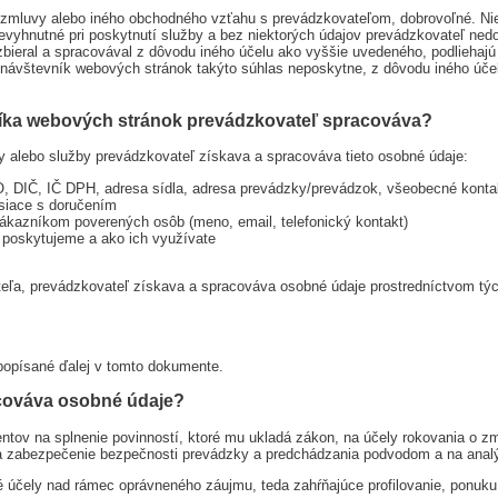
e zmluvy alebo iného obchodného vzťahu s prevádzkovateľom, dobrovoľné. Ni
 nevyhnutné pri poskytnutí služby a bez niektorých údajov prevádzkovateľ n
zbieral a spracovával z dôvodu iného účelu ako vyššie uvedeného, podlieha
návštevník webových stránok takýto súhlas neposkytne, z dôvodu iného úč
íka webových stránok prevádzkovateľ spracováva?
 alebo služby prevádzkovateľ získava a spracováva tieto osobné údaje:
O, DIČ, IČ DPH, adresa sídla, adresa prevádzky/prevádzok, všeobecné konta
isiace s doručením
zákazníkom poverených osôb (meno, email, telefonický kontakt)
 poskytujeme a ako ich využívate
eľa, prevádzkovateľ získava a spracováva osobné údaje prostredníctvom tých
 popísané ďalej v tomto dokumente.
acováva osobné údaje?
tov na splnenie povinností, ktoré mu ukladá zákon, na účely rokovania o zm
a zabezpečenie bezpečnosti prevádzky a predchádzania podvodom a na anal
účely nad rámec oprávneného záujmu, teda zahŕňajúce profilovanie, ponuku 