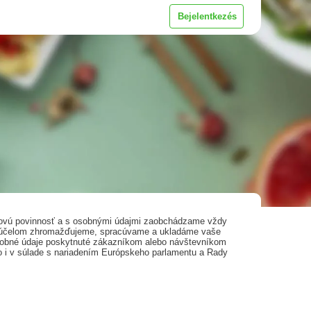
Bejelentkezés
účovú povinnosť a s osobnými údajmi zaobchádzame vždy
m účelom zhromažďujeme, spracúvame a ukladáme vaše
osobné údaje poskytnuté zákazníkom alebo návštevníkom
o i v súlade s nariadením Európskeho parlamentu a Rady