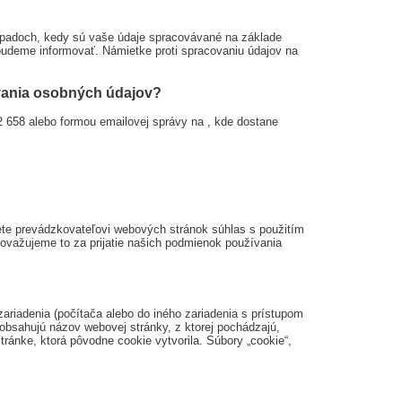
ípadoch, kedy sú vaše údaje spracovávané na základe
udeme informovať. Námietke proti spracovaniu údajov na
ovania osobných údajov?
2 658 alebo formou emailovej správy na
, kde dostane
jete prevádzkovateľovi webových stránok súhlas s použitím
považujeme to za prijatie našich podmienok používania
ariadenia (počítača alebo do iného zariadenia s prístupom
 obsahujú názov webovej stránky, z ktorej pochádzajú,
tránke, ktorá pôvodne cookie vytvorila. Súbory „cookie“,