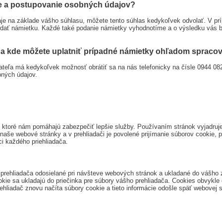
e a postupovanie osobných údajov?
je na základe vášho súhlasu, môžete tento súhlas kedykoľvek odvolať. V pr
dať námietku. Každé také podanie námietky vyhodnotíme a o výsledku vás b
e a kde môžete uplatniť prípadné námietky ohľadom sprac
eľa má kedykoľvek možnosť obrátiť sa na nás telefonicky na čísle 0944 08
bných údajov.
es, ktoré nám pomáhajú zabezpečiť lepšie služby. Používaním stránok vyjadru
naše webové stránky a v prehliadači je povolené prijímanie súborov cookie, 
i každého priehliadača.
prehliadača odosielané pri návšteve webových stránok a ukladané do vášho z
ookie sa ukladajú do priečinka pre súbory vášho prehliadača. Cookies obvykle
ehliadač znovu načíta súbory cookie a tieto informácie odošle späť webovej s