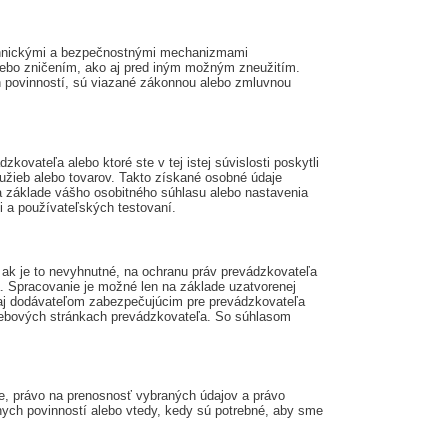
technickými a bezpečnostnými mechanizmami
ebo zničením, ako aj pred iným možným zneužitím.
h povinností, sú viazané zákonnou alebo zmluvnou
ovateľa alebo ktoré ste v tej istej súvislosti poskytli
užieb alebo tovarov. Takto získané osobné údaje
 základe vášho osobitného súhlasu alebo nastavenia
i a používateľských testovaní.
 ak je to nevyhnutné, na ochranu práv prevádzkovateľa
a. Spracovanie je možné len na základe uzatvorenej
 aj dodávateľom zabezpečujúcim pre prevádzkovateľa
 webových stránkach prevádzkovateľa. So súhlasom
me, právo na prenosnosť vybraných údajov a právo
nych povinností alebo vtedy, kedy sú potrebné, aby sme