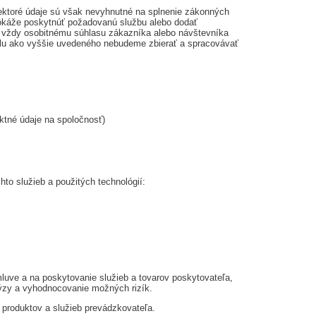
ektoré údaje sú však nevyhnutné na splnenie zákonných
edokáže poskytnúť požadovanú službu alebo dodať
jú vždy osobitnému súhlasu zákazníka alebo návštevníka
elu ako vyššie uvedeného nebudeme zbierať a spracovávať
ktné údaje na spoločnosť)
to služieb a použitých technológií:
luve a na poskytovanie služieb a tovarov poskytovateľa,
ýzy a vyhodnocovanie možných rizík.
produktov a služieb prevádzkovateľa.