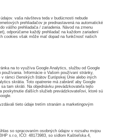
údajov. vaša návšteva teda v budúcnosti nebude
ernetových prehliadačov je prednastavená na automatické
do vášho prehliadača / zariadenia. Návod na zmenu
blet), odporúčame každý prehliadač na každom zariadení
ých cookies však môže mať dopad na funkčnosť našich
ránka na to využíva Google Analytics, službu od Google
zu používania. Informácie o Vašom používaní stránky,
 v rámci členských štátov Európskej Únie alebo iných
ics skrátia. Toto opatrenie má zabrániť aby Google
sa tam skráti. Na objednávku prevádzkovateľa tejto
a poskytnutie ďalších služieb prevádzkovateľovi, ktoré sú
Google.
dávali tieto údaje tretím stranám a marketingovým
súhlas so spracovaním osobných údajov v rozsahu mojou
 BHP s.r.o, IČO: 48173983, so sídlom Kaštieľska 4,