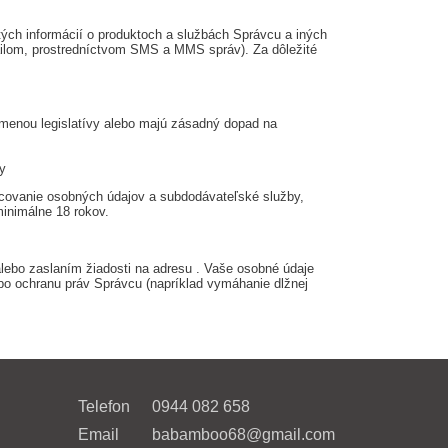
ých informácií o produktoch a službách Správcu a iných
emailom, prostredníctvom SMS a MMS správ). Za dôležité
zmenou legislatívy alebo majú zásadný dopad na
y
acovanie osobných údajov a subdodávateľské služby,
inimálne 18 rokov.
lebo zaslaním žiadosti na adresu
. Vaše osobné údaje
o ochranu práv Správcu (napríklad vymáhanie dlžnej
Telefon
0944 082 658
Email
babamboo68@gmail.com