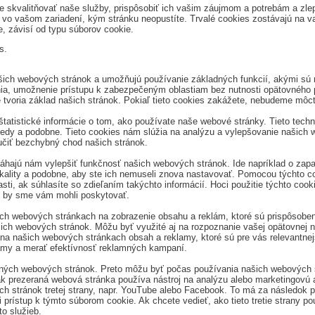
e skvalitňovať naše služby, prispôsobiť ich vašim záujmom a potrebám a zle
vo vašom zariadení, kým stránku neopustíte. Trvalé cookies zostávajú na vaš
, závisí od typu súborov cookie.
s.
ašich webových stránok a umožňujú používanie základných funkcií, akými sú n
ia, umožnenie prístupu k zabezpečeným oblastiam bez nutnosti opätovného p
tvoria základ našich stránok. Pokiaľ tieto cookies zakážete, nebudeme môc
istické informácie o tom, ako používate naše webové stránky. Tieto technic
aposledy a podobne. Tieto cookies nám slúžia na analýzu a vylepšovanie našic
čiť bezchybný chod našich stránok.
áhajú nám vylepšiť funkčnosť našich webových stránok. Ide napríklad o zapa
okality a podobne, aby ste ich nemuseli znova nastavovať. Pomocou týchto c
asti, ak súhlasíte so zdieľaním takýchto informácií. Hoci použitie týchto co
ré by sme vám mohli poskytovať.
h webových stránkach na zobrazenie obsahu a reklám, ktoré sú prispôsob
ašich webových stránok. Môžu byť využité aj na rozpoznanie vašej opätovnej 
našich webových stránkach obsah a reklamy, ktoré sú pre vás relevantnejši
lamy a merať efektívnosť reklamných kampaní.
iných webových stránok. Preto môžu byť počas používania našich webových s
 ak prezeraná webová stránka používa nástroj na analýzu alebo marketingovú au
 stránok tretej strany, napr. YouTube alebo Facebook. To má za následok prij
rístup k týmto súborom cookie. Ak chcete vedieť, ako tieto tretie strany po
o služieb.