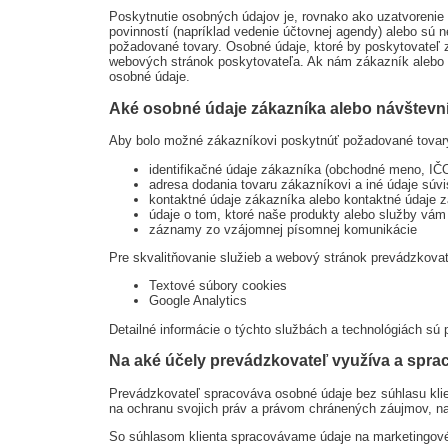
Poskytnutie osobných údajov je, rovnako ako uzatvoreni
povinností (napríklad vedenie účtovnej agendy) alebo sú
požadované tovary. Osobné údaje, ktoré by poskytovateľ 
webových stránok poskytovateľa. Ak nám zákazník alebo 
osobné údaje.
Aké osobné údaje zákazníka alebo návštevn
Aby bolo možné zákazníkovi poskytnúť požadované tovary
identifikačné údaje zákazníka (obchodné meno, IČ
adresa dodania tovaru zákazníkovi a iné údaje súv
kontaktné údaje zákazníka alebo kontaktné údaje 
údaje o tom, ktoré naše produkty alebo služby vám
záznamy zo vzájomnej písomnej komunikácie
Pre skvalitňovanie služieb a webový stránok prevádzkovat
Textové súbory cookies
Google Analytics
Detailné informácie o týchto službách a technológiách sú
Na aké účely prevádzkovateľ využíva a spr
Prevádzkovateľ spracováva osobné údaje bez súhlasu klien
na ochranu svojich práv a právom chránených záujmov, n
So súhlasom klienta spracovávame údaje na marketingové 