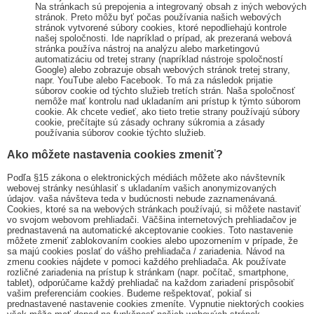
Na stránkach sú prepojenia a integrovaný obsah z iných webových
stránok. Preto môžu byť počas používania našich webových
stránok vytvorené súbory cookies, ktoré nepodliehajú kontrole
našej spoločnosti. Ide napríklad o prípad, ak prezeraná webová
stránka používa nástroj na analýzu alebo marketingovú
automatizáciu od tretej strany (napríklad nástroje spoločností
Google) alebo zobrazuje obsah webových stránok tretej strany,
napr. YouTube alebo Facebook. To má za následok prijatie
súborov cookie od týchto služieb tretích strán. Naša spoločnosť
nemôže mať kontrolu nad ukladaním ani prístup k týmto súborom
cookie. Ak chcete vedieť, ako tieto tretie strany používajú súbory
cookie, prečítajte sú zásady ochrany súkromia a zásady
používania súborov cookie týchto služieb.
Ako môžete nastavenia cookies zmeniť?
Podľa §15 zákona o elektronických médiách môžete ako návštevník
webovej stránky nesúhlasiť s ukladaním vašich anonymizovaných
údajov. vaša návšteva teda v budúcnosti nebude zaznamenávaná.
Cookies, ktoré sa na webových stránkach používajú, si môžete nastaviť
vo svojom webovom prehliadači. Väčšina internetových prehliadačov je
prednastavená na automatické akceptovanie cookies. Toto nastavenie
môžete zmeniť zablokovaním cookies alebo upozornením v prípade, že
sa majú cookies poslať do vášho prehliadača / zariadenia. Návod na
zmenu cookies nájdete v pomoci každého prehliadača. Ak používate
rozličné zariadenia na prístup k stránkam (napr. počítač, smartphone,
tablet), odporúčame každý prehliadač na každom zariadení prispôsobiť
vašim preferenciám cookies. Budeme rešpektovať, pokiaľ si
prednastavené nastavenie cookies zmeníte. Vypnutie niektorých cookies