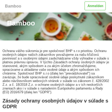
Bamboo
Anmelden
Bamboo
Ochrana vášho súkromia je pre spoločnosť BHP s.r.o prioritou. Ochranu
osobných údajov našich zákazníkov považujeme za našu kľúčovú
povinnosť a s osobnými údajmi zaobchádzame vždy výhradne v súlade s
platnou právnou úpravou. V týchto Zásadách ochrany osobných údajov je
stanovené, akým spôsobom a za akým účelom zhromažďujeme,
spracúvame a ukladáme vaše osobné údaje a akým spôsobom ich
chránime. Spoločnosť BHP s.r.o (ďalej len "prevádzkovateľ") sa
zaväzuje, že bude spracovávať osobné údaje poskytnuté zákazníkom
alebo návštevníkom webových stránok v súlade so zákonom č. 428/2002
Z.z. a č. 18/2018 Z.z. o ochrane osobných údajov a v ich neskorších
zneniach ako i v súlade s nariadením Európskeho parlamentu a Rady
(EÚ) 2016/679 (ďalej len "GDPR").
Zásady ochrany osobných údajov v súlade s
GDPR