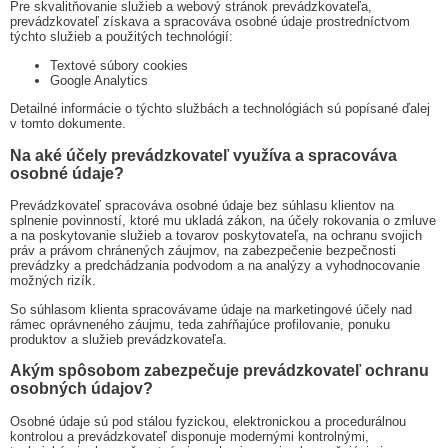
Pre skvalitňovanie služieb a webový stránok prevádzkovateľa,
prevádzkovateľ získava a spracováva osobné údaje prostredníctvom
týchto služieb a použitých technológií:
Textové súbory cookies
Google Analytics
Detailné informácie o týchto službách a technológiách sú popísané ďalej
v tomto dokumente.
Na aké účely prevádzkovateľ využíva a spracováva
osobné údaje?
Prevádzkovateľ spracováva osobné údaje bez súhlasu klientov na
splnenie povinností, ktoré mu ukladá zákon, na účely rokovania o zmluve
a na poskytovanie služieb a tovarov poskytovateľa, na ochranu svojich
práv a právom chránených záujmov, na zabezpečenie bezpečnosti
prevádzky a predchádzania podvodom a na analýzy a vyhodnocovanie
možných rizík.
So súhlasom klienta spracovávame údaje na marketingové účely nad
rámec oprávneného záujmu, teda zahŕňajúce profilovanie, ponuku
produktov a služieb prevádzkovateľa.
Akým spôsobom zabezpečuje prevádzkovateľ ochranu
osobných údajov?
Osobné údaje sú pod stálou fyzickou, elektronickou a procedurálnou
kontrolou a prevádzkovateľ disponuje modernými kontrolnými,