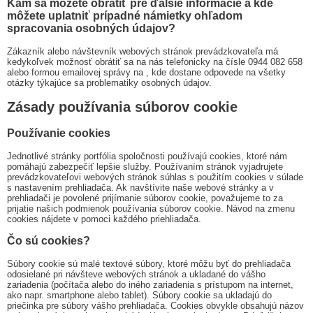
Kam sa môžete obrátiť pre ďalšie informácie a kde
môžete uplatniť prípadné námietky ohľadom
spracovania osobných údajov?
Zákazník alebo návštevník webových stránok prevádzkovateľa má
kedykoľvek možnosť obrátiť sa na nás telefonicky na čísle 0944 082 658
alebo formou emailovej správy na
, kde dostane odpovede na všetky
otázky týkajúce sa problematiky osobných údajov.
Zásady používania súborov cookie
Používanie cookies
Jednotlivé stránky portfólia spoločnosti používajú cookies, ktoré nám
pomáhajú zabezpečiť lepšie služby. Používaním stránok vyjadrujete
prevádzkovateľovi webových stránok súhlas s použitím cookies v súlade
s nastavením prehliadača. Ak navštívite naše webové stránky a v
prehliadači je povolené prijímanie súborov cookie, považujeme to za
prijatie našich podmienok používania súborov cookie. Návod na zmenu
cookies nájdete v pomoci každého priehliadača.
Čo sú cookies?
Súbory cookie sú malé textové súbory, ktoré môžu byť do prehliadača
odosielané pri návšteve webových stránok a ukladané do vášho
zariadenia (počítača alebo do iného zariadenia s prístupom na internet,
ako napr. smartphone alebo tablet). Súbory cookie sa ukladajú do
priečinka pre súbory vášho prehliadača. Cookies obvykle obsahujú názov