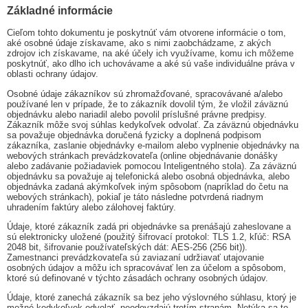
Základné informácie
Cieľom tohto dokumentu je poskytnúť vám otvorene informácie o tom,
aké osobné údaje získavame, ako s nimi zaobchádzame, z akých
zdrojov ich získavame, na aké účely ich využívame, komu ich môžeme
poskytnúť, ako dlho ich uchovávame a aké sú vaše individuálne práva v
oblasti ochrany údajov.
Osobné údaje zákazníkov sú zhromažďované, spracovávané a/alebo
používané len v prípade, že to zákazník dovolil tým, že vložil záväznú
objednávku alebo nariadil alebo povolil príslušné právne predpisy.
Zákazník môže svoj súhlas kedykoľvek odvolať. Za záväznú objednávku
sa považuje objednávka doručená fyzicky a doplnená podpisom
zákazníka, zaslanie objednávky e-mailom alebo vyplnenie objednávky na
webových stránkach prevádzkovateľa (online objednávanie donášky
alebo zadávanie požiadaviek pomocou Inteligentného stola). Za záväznú
objednávku sa považuje aj telefonická alebo osobná objednávka, alebo
objednávka zadaná akýmkoľvek iným spôsobom (napríklad do četu na
webových stránkach), pokiaľ je táto následne potvrdená riadnym
uhradením faktúry alebo zálohovej faktúry.
Údaje, ktoré zákazník zadá pri objednávke sa prenášajú zaheslovane a
sú elektronicky uložené (použitý šifrovací protokol: TLS 1.2, kľúč: RSA
2048 bit, šifrovanie používateľských dát: AES-256 (256 bit)).
Zamestnanci prevádzkovateľa sú zaviazaní udržiavať utajovanie
osobných údajov a môžu ich spracovávať len za účelom a spôsobom,
ktoré sú definované v týchto zásadách ochrany osobných údajov.
Údaje, ktoré zanechá zákazník sa bez jeho výslovného súhlasu, ktorý je
možné kedykoľvek odvolať, neodovzdajú tretím stranám. Netýka sa to