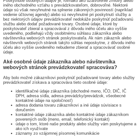
Poskytnutie osobných údajov je, rovnako ako uzatvorenie zmluvy alebo
iného obchodného vzťahu s prevádzkovateľom, dobrovoľné. Niektoré
údaje sú však nevyhnutné na splnenie zákonných povinností (napríklad
vedenie účtovnej agendy) alebo sú nevyhnutné pri poskytnutí služby a
bez niektorých údajov prevádzkovateľ nedokáže poskytnúť požadovanú
službu alebo dodať požadované tovary. Osobné údaje, ktoré by
poskytovateľ zbieral a spracovával z dôvodu iného účelu ako vyššie
uvedeného, podliehajú vždy osobitnému súhlasu zákazníka alebo
návštevníka webových stránok poskytovateľa. Ak nám zákazník alebo
návštevník webových stránok takýto súhlas neposkytne, z dôvodu iného
účelu ako vyššie uvedeného nebudeme zbierať a spracovávať osobné
údaje.
Aké osobné údaje zákazníka alebo návštevníka
webových stránok prevádzkovateľ spracováva?
Aby bolo možné zákazníkovi poskytnúť požadované tovary alebo služby
prevádzkovateľ získava a spracováva tieto osobné údaje:
identifikačné údaje zákazníka (obchodné meno, IČO, DIČ, IČ
DPH, adresa sídla, adresa prevádzky/prevádzok, všeobecné
kontaktné údaje na spoločnosť)
adresa dodania tovaru zákazníkovi a iné údaje súvisiace s
doručením
kontaktné údaje zákazníka alebo kontaktné údaje zákazníkom
poverených osôb (meno, email, telefonický kontakt)
údaje o tom, ktoré naše produkty alebo služby vám poskytujeme a
ako ich využívate
záznamy zo vzájomnej písomnej komunikácie