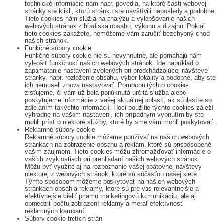
technické informácie nám napr. povedia, na ktoré časti webovej
stránky ste klikli, ktorú stránku ste navštívili naposledy a podobne.
Tieto cookies nám slúžia na analýzu a vylepšovanie našich
webových stránok z hľadiska obsahu, výkonu a dizajnu. Pokiaľ
tieto cookies zakážete, nemôžeme vám zaručiť bezchybný chod
našich stránok.
Funkčné súbory cookie
Funkčné súbory cookie nie sú nevyhnutné, ale pomáhajú nám
vylepšiť funkčnosť našich webových stránok. Ide napríklad o
zapamätanie nastavení zvolených pri predchádzajúcej návšteve
stránky, napr. rozloženie obsahu, výber lokality a podobne, aby ste
ich nemuseli znova nastavovať. Pomocou týchto cookies
zisťujeme, či vám už bola ponúknutá určitá služba alebo
poskytujeme informácie z vašej aktuálnej oblasti, ak súhlasíte so
zdieľaním takýchto informácií. Hoci použitie týchto cookies záleží
výhradne na vašom nastavení, ich prípadným vypnutím by ste
mohli prísť o niektoré služby, ktoré by sme vám mohli poskytovať.
Reklamné súbory cookie
Reklamné súbory cookie môžeme používať na našich webových
stránkach na zobrazenie obsahu a reklám, ktoré sú prispôsobené
vašim záujmom. Tieto cookies môžu zhromažďovať informácie o
vašich zvyklostiach pri prehliadaní našich webových stránok.
Môžu byť využité aj na rozpoznanie vašej opätovnej návštevy
niektorej z webových stránok, ktoré sú súčasťou našej siete.
Týmto spôsobom môžeme poskytovať na našich webových
stránkach obsah a reklamy, ktoré sú pre vás relevantnejšie a
efektívnejšie cieliť priamu marketingovú komunikáciu, ale aj
obmedziť počtu zobrazení reklamy a merať efektívnosť
reklamných kampaní.
Súbory cookie tretích strán