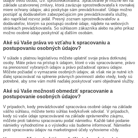
údajov tretiu osobu, tzv. sprostredkovateľa. Spracovanie je možné len na
základe uzatvorenej zmluvy, ktorá zaväzuje sprostredkovateľa k rovnakej
miere ochrany údajov, akú poskytuje sám prevádzkovateľ. Údaje možno
postúpiť aj dodávateľom zabezpečujúcim pre prevádzkovateľa služby,
ako napríklad rozvoz jedál. Presný zoznam sprostredkovateľov a
dodávateľov, ktorým sa postupujú osobné údaje, nájdete na webových
stránkach prevádzkovateľa. So súhlasom zákazníka alebo na jeho príkaz
možno osobné údaje poskytnúť aj ďalším osobám.
Aké sú Vaše práva vo vzťahu k spracovaniu a
postupovaniu osobných údajov?
V súlade s platnou legislatívou môžete uplatniť svoje práva dotknutej
osoby. Máte právo na prístup k údajom, ktoré o vás spracovávame, právo
na prenosnosť vybraných údajov a právo požadovať opravu údajov.
Môžete požiadať o vymazanie osobných údajov, ak však nie je nutné ich
ďalej spracovávať na splnenie právnych povinností alebo vtedy, kedy sú
potrebné, aby sme vám mohli naďalej poskytovať vami objednané služby.
Aké sú Vaše možnosti obmedziť spracovanie a
postupovanie osobných údajov?
V prípadoch, kedy prevádzkovateľ spracováva osobné údaje na základe
vášho súhlasu, môžete tento súhlas kedykoľvek odvolať. V prípadoch,
kedy sú vaše údaje spracovávané na základe oprávneného záujmu,
môžete proti takému spracovaniu podať námietku. Každé také podanie
námietky vyhodnotíme a o výsledku vás budeme informovať. Námietke
proti spracovaniu údajov na marketingové účely vyhovieme vždy.