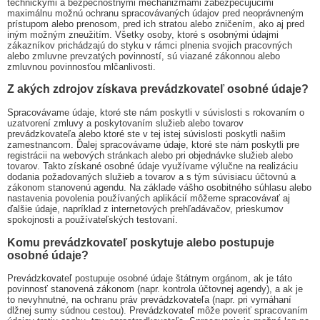
technickými a bezpečnostnými mechanizmami zabezpečujúcimi
maximálnu možnú ochranu spracovávaných údajov pred neoprávneným
prístupom alebo prenosom, pred ich stratou alebo zničením, ako aj pred
iným možným zneužitím. Všetky osoby, ktoré s osobnými údajmi
zákazníkov prichádzajú do styku v rámci plnenia svojich pracovných
alebo zmluvne prevzatých povinností, sú viazané zákonnou alebo
zmluvnou povinnosťou mlčanlivosti.
Z akých zdrojov získava prevádzkovateľ osobné údaje?
Spracovávame údaje, ktoré ste nám poskytli v súvislosti s rokovaním o
uzatvorení zmluvy a poskytovaním služieb alebo tovarov
prevádzkovateľa alebo ktoré ste v tej istej súvislosti poskytli našim
zamestnancom. Ďalej spracovávame údaje, ktoré ste nám poskytli pre
registrácii na webových stránkach alebo pri objednávke služieb alebo
tovarov. Takto získané osobné údaje využívame výlučne na realizáciu
dodania požadovaných služieb a tovarov a s tým súvisiacu účtovnú a
zákonom stanovenú agendu. Na základe vášho osobitného súhlasu alebo
nastavenia povolenia používaných aplikácií môžeme spracovávať aj
ďalšie údaje, napríklad z internetových prehľadávačov, prieskumov
spokojnosti a používateľských testovaní.
Komu prevádzkovateľ poskytuje alebo postupuje
osobné údaje?
Prevádzkovateľ postupuje osobné údaje štátnym orgánom, ak je táto
povinnosť stanovená zákonom (napr. kontrola účtovnej agendy), a ak je
to nevyhnutné, na ochranu práv prevádzkovateľa (napr. pri vymáhaní
dlžnej sumy súdnou cestou). Prevádzkovateľ môže poveriť spracovaním