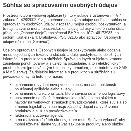
Súhlas so spracovaním osobných údajov
Prostredníctvom webovej aplikácie týmto v súlade s ustanovením § 7
zákona č. 428/2002 Z.z., o ochrane osobných údajov udeľujem súhlas so
spracovaním osobných údajov v rozsahu mojou osobou poskytnutých, a
to najmä svojho mena, priezviska, emailovej adresy a telefónneho čísla
(ďalej len „Osobné údaje“) spoločnosti BHP s.r.o, IČO: 48173983, so
sídlom Kaštieľska 4, Bratislava, PSČ 82105 ako správcovi Osobných
údajov (ďalej len „Správca“).
Účelom spracovania Osobných údajov je poskytovanie alebo dodanie
mnou objednaných tovarov a služieb, a ďalej poskytovanie dôležitých
informácií o produktoch a službách Správcu a iných subjektov vrátane
zasielania ponúk tovarov a služieb na požiadanie, a to i elektronickými
prostriedkami (predovšetkým telefonicky, emailom, prostredníctvom SMS
a MMS správ). Za dôležité informácie o produktoch a službách sú
považované najmä tieto informácie:
oznámenie o vydaní novej verzie alebo zmenách funkčnosti
používanej aplikácie alebo služby
oznámenie o funkcionalitách, ktoré súvisia so zmenou legislatívy
upozornenie na dôležité nastavenia aplikácií alebo služieb a
návody na webových stránkach prevádzkovateľa, ktoré súvisia so
zmenou legislatívy alebo majú zásadný dopad na využívanie
produktov a služieb prevádzkovateľa
fakturácia a účtovná agenda
a na realizáciu ďalších úkonov, ktoré musí Správca vykonať, aby
mohol užívateľ riadne využívať zakúpené produkty alebo služby