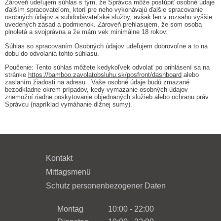
Zároveň udeľujem súhlas s tým, že Správca môže postúpiť osobné údaje
ďalším spracovateľom, ktorí pre neho vykonávajú ďalšie spracovanie
osobných údajov a subdodávateľské služby, avšak len v rozsahu vyššie
uvedených zásad a podmienok. Zároveň prehlasujem, že som osoba
plnoletá a svojprávna a že mám vek minimálne 18 rokov.
Súhlas so spracovaním Osobných údajov udeľujem dobrovoľne a to na
dobu do odvolania tohto súhlasu.
Poučenie: Tento súhlas môžete kedykoľvek odvolať po prihlásení sa na
stránke
https://bamboo.zavolatobsluhu.sk/posfront/dashboard
alebo
zaslaním žiadosti na adresu
. Vaše osobné údaje budú zmazané
bezodkladne okrem prípadov, kedy vymazanie osobných údajov
znemožní riadne poskytovanie objednaných služieb alebo ochranu práv
Správcu (napríklad vymáhanie dlžnej sumy).
Kontakt
Mittagsmenü
Schutz personenbezogener Daten
Montag
10:00 - 22:00