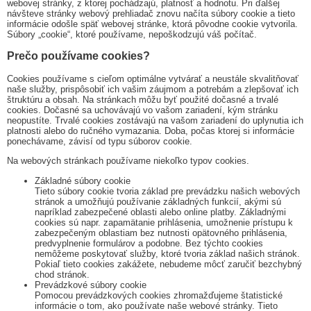
webovej stránky, z ktorej pochádzajú, platnosť a hodnotu. Pri ďalšej
návšteve stránky webový prehliadač znovu načíta súbory cookie a tieto
informácie odošle späť webovej stránke, ktorá pôvodne cookie vytvorila.
Súbory „cookie“, ktoré používame, nepoškodzujú váš počítač.
Prečo používame cookies?
Cookies používame s cieľom optimálne vytvárať a neustále skvalitňovať
naše služby, prispôsobiť ich vašim záujmom a potrebám a zlepšovať ich
štruktúru a obsah. Na stránkach môžu byť použité dočasné a trvalé
cookies. Dočasné sa uchovávajú vo vašom zariadení, kým stránku
neopustíte. Trvalé cookies zostávajú na vašom zariadení do uplynutia ich
platnosti alebo do ručného vymazania. Doba, počas ktorej si informácie
ponechávame, závisí od typu súborov cookie.
Na webových stránkach používame niekoľko typov cookies.
Základné súbory cookie
Tieto súbory cookie tvoria základ pre prevádzku našich webových
stránok a umožňujú používanie základných funkcií, akými sú
napríklad zabezpečené oblasti alebo online platby. Základnými
cookies sú napr. zapamätanie prihlásenia, umožnenie prístupu k
zabezpečeným oblastiam bez nutnosti opätovného prihlásenia,
predvyplnenie formulárov a podobne. Bez týchto cookies
nemôžeme poskytovať služby, ktoré tvoria základ našich stránok.
Pokiaľ tieto cookies zakážete, nebudeme môcť zaručiť bezchybný
chod stránok.
Prevádzkové súbory cookie
Pomocou prevádzkových cookies zhromažďujeme štatistické
informácie o tom, ako používate naše webové stránky. Tieto