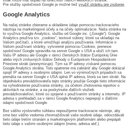
však môže mať dopad na funkčnosť našich webových stránok.
Pre služby spoločnosti Google je možné tiež
využiť stránku pre zrušenie
.
Google Analytics
Na našej stránke zbierame a ukladáme údaje pomocou trackovacieho
nástroja na marketingové účely a na účely optimalizácie. Naša stránka na
to využíva Google Analytics, službu od Google inc. („Google“). Google
Analytics používa tzv. „cookies“, textové súbory, ktoré sa ukladajú na
Vašom počítači, a ktoré umožňujú analýzu používania. Informácie o
Vašom používaní stránky, vytvorené pomocou Cookies, prenesie
spoločnosť Google spravidla na server Google v USA a uloží ich tam.
Vašu IP adresu ale Google v rámci členských štátov Európskej Únie
alebo iných zmluvných štátov Dohody o Európskom Hospodárskom
Priestore skráti (anonymizuje). Tým sa IP adresy získané pomocou
Google Analytics skrátia. Toto opatrenie má zabrániť aby Google dokázal
spojiť IP adresy s osobnými údajmi. Len vo výnimočných prípadoch sa
prenáša na server Google v USA úplná IP adresa, ktorá sa tam skráti. Na
objednávku prevádzkovateľa tejto stránky použije Google tieto informácie
na vyhodnotenie používania stránky, za účelom zhotovenia reportov o
aktivitách na stránke, a na poskytnutie ďalších služieb
prevádzkovateľovi, ktoré sú spojené s používaním stránky a internetu. IP
adresa v prehliadači sa v rámci Google Analytics neprepojí s ďalšími
údajmi spoločnosti Google.
Bez vášho výslovného súhlasu nepoužijeme trackovacie nástroje, aby
sme bez vášho vedomia zhromažďovali vaše osobné údaje, odovzdávali
tieto údaje tretím stranám a marketingovým platformám alebo prepájali
tieto údaje s vašimi osobnými údajmi (meno, adresa atď.).