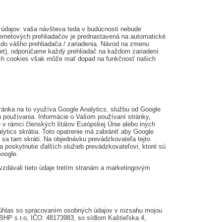
údajov. vaša návšteva teda v budúcnosti nebude
ernetových prehliadačov je prednastavená na automatické
do vášho prehliadača / zariadenia. Návod na zmenu
blet), odporúčame každý prehliadač na každom zariadení
ých cookies však môže mať dopad na funkčnosť našich
ránka na to využíva Google Analytics, službu od Google
zu používania. Informácie o Vašom používaní stránky,
 v rámci členských štátov Európskej Únie alebo iných
ics skrátia. Toto opatrenie má zabrániť aby Google
sa tam skráti. Na objednávku prevádzkovateľa tejto
a poskytnutie ďalších služieb prevádzkovateľovi, ktoré sú
Google.
dávali tieto údaje tretím stranám a marketingovým
súhlas so spracovaním osobných údajov v rozsahu mojou
 BHP s.r.o, IČO: 48173983, so sídlom Kaštieľska 4,