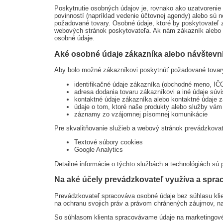
Poskytnutie osobných údajov je, rovnako ako uzatvoreni
povinností (napríklad vedenie účtovnej agendy) alebo sú
požadované tovary. Osobné údaje, ktoré by poskytovateľ 
webových stránok poskytovateľa. Ak nám zákazník alebo 
osobné údaje.
Aké osobné údaje zákazníka alebo návštevn
Aby bolo možné zákazníkovi poskytnúť požadované tovary
identifikačné údaje zákazníka (obchodné meno, IČ
adresa dodania tovaru zákazníkovi a iné údaje súv
kontaktné údaje zákazníka alebo kontaktné údaje 
údaje o tom, ktoré naše produkty alebo služby vám
záznamy zo vzájomnej písomnej komunikácie
Pre skvalitňovanie služieb a webový stránok prevádzkovat
Textové súbory cookies
Google Analytics
Detailné informácie o týchto službách a technológiách sú
Na aké účely prevádzkovateľ využíva a spr
Prevádzkovateľ spracováva osobné údaje bez súhlasu klien
na ochranu svojich práv a právom chránených záujmov, n
So súhlasom klienta spracovávame údaje na marketingové 