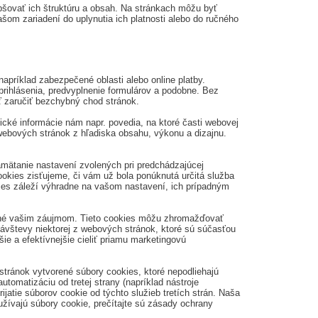
pšovať ich štruktúru a obsah. Na stránkach môžu byť
om zariadení do uplynutia ich platnosti alebo do ručného
apríklad zabezpečené oblasti alebo online platby.
rihlásenia, predvyplnenie formulárov a podobne. Bez
ť zaručiť bezchybný chod stránok.
ké informácie nám napr. povedia, na ktoré časti webovej
h webových stránok z hľadiska obsahu, výkonu a dizajnu.
mätanie nastavení zvolených pri predchádzajúcej
ookies zisťujeme, či vám už bola ponúknutá určitá služba
okies záleží výhradne na vašom nastavení, ich prípadným
ené vašim záujmom. Tieto cookies môžu zhromažďovať
návštevy niektorej z webových stránok, ktoré sú súčasťou
e a efektívnejšie cieliť priamu marketingovú
tránok vytvorené súbory cookies, ktoré nepodliehajú
tomatizáciu od tretej strany (napríklad nástroje
atie súborov cookie od týchto služieb tretích strán. Naša
užívajú súbory cookie, prečítajte sú zásady ochrany