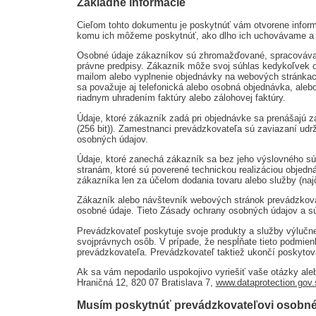
Základné informácie
Cieľom tohto dokumentu je poskytnúť vám otvorene infor
komu ich môžeme poskytnúť, ako dlho ich uchovávame a ak
Osobné údaje zákazníkov sú zhromažďované, spracovávané a
právne predpisy. Zákazník môže svoj súhlas kedykoľvek 
mailom alebo vyplnenie objednávky na webových stránkac
sa považuje aj telefonická alebo osobná objednávka, ale
riadnym uhradením faktúry alebo zálohovej faktúry.
Údaje, ktoré zákazník zadá pri objednávke sa prenášajú za
(256 bit)). Zamestnanci prevádzkovateľa sú zaviazaní ud
osobných údajov.
Údaje, ktoré zanechá zákazník sa bez jeho výslovného sú
stranám, ktoré sú poverené technickou realizáciou objedná
zákazníka len za účelom dodania tovaru alebo služby (najč
Zákazník alebo návštevník webových stránok prevádzkovat
osobné údaje. Tieto Zásady ochrany osobných údajov a s
Prevádzkovateľ poskytuje svoje produkty a služby výlučn
svojprávnych osôb. V prípade, že nespĺňate tieto podmien
prevádzkovateľa. Prevádzkovateľ taktiež ukončí poskytova
Ak sa vám nepodarilo uspokojivo vyriešiť vaše otázky ale
Hraničná 12, 820 07 Bratislava 7,
www.dataprotection.gov.
Musím poskytnúť prevádzkovateľovi osobné