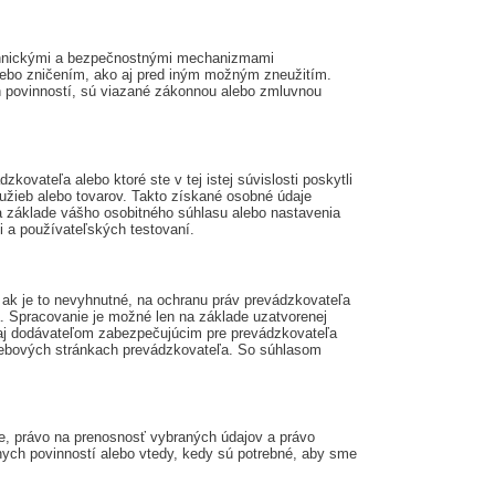
technickými a bezpečnostnými mechanizmami
ebo zničením, ako aj pred iným možným zneužitím.
h povinností, sú viazané zákonnou alebo zmluvnou
ovateľa alebo ktoré ste v tej istej súvislosti poskytli
užieb alebo tovarov. Takto získané osobné údaje
 základe vášho osobitného súhlasu alebo nastavenia
i a používateľských testovaní.
 ak je to nevyhnutné, na ochranu práv prevádzkovateľa
a. Spracovanie je možné len na základe uzatvorenej
 aj dodávateľom zabezpečujúcim pre prevádzkovateľa
 webových stránkach prevádzkovateľa. So súhlasom
me, právo na prenosnosť vybraných údajov a právo
nych povinností alebo vtedy, kedy sú potrebné, aby sme