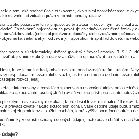
mácie o tom, aké osobné údaje získavame, ako s nimi zaobchádzame, z akýc
é sú vaše individuálne práva v oblasti ochrany údajov.
/alebo používané len v prípade, že to zákazník dovolil tým, že vložil záväz
odvolať. Za záväznú objednávku sa považuje objednávka doručená fyzicky a 
h prevádzkovateľa (online objednávanie donášky alebo zadávanie požiadavie
bo objednávka zadaná akýmkoľvek iným spôsobom (napríklad do četu na webov
heslovane a sú elektronicky uložené (použitý šifrovací protokol: TLS 1.2, kľ
ržiavať utajovanie osobných údajov a môžu ich spracovávať len za účelom a 
hlasu, ktorý je možné kedykoľvek odvolať, neodovzdajú tretím stranám. Netý
vky resp. dodaním tovaru alebo služby, ak to je nutné pre dodanie tovaru ale
astejšie rozvoz jedál).
eľa je informovaný o pravidlách spracovania osobných údajov pri objednávke
úhlas so spracovaním osobných údajov sú verejne prístupné na internetovýc
e plnoletým a svojprávnym osobám, ktoré dosiahli vek minimálne 18 rokov. T
ky a prevádzkovateľ takúto skutočnosť odhalí, vaše osobné údaje budú zmaz
nie svojich produktov a služieb osobám, ktoré vyššie spomínané kritériu nes
bo námietky v oblasti ochrany osobných údajov, máte právo obrátiť sa na Úr
sk
.
 údaje?