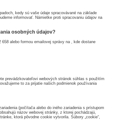
ípadoch, kedy sú vaše údaje spracovávané na základe
udeme informovať. Námietke proti spracovaniu údajov na
ovania osobných údajov?
2 658 alebo formou emailovej správy na
, kde dostane
jete prevádzkovateľovi webových stránok súhlas s použitím
považujeme to za prijatie našich podmienok používania
ariadenia (počítača alebo do iného zariadenia s prístupom
 obsahujú názov webovej stránky, z ktorej pochádzajú,
tránke, ktorá pôvodne cookie vytvorila. Súbory „cookie“,