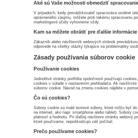
Aké sú Vaše možnosti obmedziť spracovani
V prípadoch, kedy prevádzkovateľ spracováva osobné úda
oprávneného záujmu, môžete proti takému spracovaniu po
marketingové účely vyhovieme vždy.
Kam sa môžete obrátiť pre ďalšie informáci
Zákazník alebo návštevník webových stránok prevádzkovat
odpovede na všetky otázky týkajúce sa problematiky oso
Zásady používania súborov cookie
Používanie cookies
Jednotlivé stránky portfólia spoločnosti používajú cooki
cookies v súlade s nastavením prehliadača. Ak navštívite 
súborov cookie. Návod na zmenu cookies nájdete v pomoc
Čo sú cookies?
Súbory cookie sú malé textové súbory, ktoré môžu byť do 
na internet, ako napr. smartphone alebo tablet). Súbory c
platnosť a hodnotu. Pri ďalšej návšteve stránky webový pr
ktoré používame, nepoškodzujú váš počítač.
Prečo používame cookies?