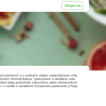
Zaloguj się
účovú povinnosť a s osobnými údajmi zaobchádzame vždy
m účelom zhromažďujeme, spracúvame a ukladáme vaše
osobné údaje poskytnuté zákazníkom alebo návštevníkom
o i v súlade s nariadením Európskeho parlamentu a Rady