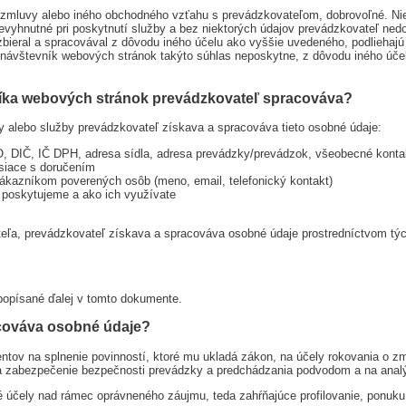
e zmluvy alebo iného obchodného vzťahu s prevádzkovateľom, dobrovoľné. Ni
 nevyhnutné pri poskytnutí služby a bez niektorých údajov prevádzkovateľ n
zbieral a spracovával z dôvodu iného účelu ako vyššie uvedeného, podlieha
návštevník webových stránok takýto súhlas neposkytne, z dôvodu iného úč
íka webových stránok prevádzkovateľ spracováva?
 alebo služby prevádzkovateľ získava a spracováva tieto osobné údaje:
O, DIČ, IČ DPH, adresa sídla, adresa prevádzky/prevádzok, všeobecné konta
isiace s doručením
zákazníkom poverených osôb (meno, email, telefonický kontakt)
 poskytujeme a ako ich využívate
eľa, prevádzkovateľ získava a spracováva osobné údaje prostredníctvom tých
 popísané ďalej v tomto dokumente.
acováva osobné údaje?
tov na splnenie povinností, ktoré mu ukladá zákon, na účely rokovania o zm
a zabezpečenie bezpečnosti prevádzky a predchádzania podvodom a na anal
účely nad rámec oprávneného záujmu, teda zahŕňajúce profilovanie, ponuku 