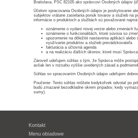
Bratislava, PSČ 82105 ako správcovi Osobných údajov (ďal
Účelom spracovania Osobných údajov je poskytovanie aleb
subjektov vrátane zasielania ponúk tovarov a služieb na 
informácie o produktoch a službách sú považované najmä t
oznámenie o vydaní novej verzie alebo zmenách fun
oznámenie o funkcionalitách, ktoré súvisia so zmen
upozornenie na dôležité nastavenia aplikácií aleb
využívanie produktov a služieb prevádzkovateľa
fakturácia a účtovná agenda
a na realizáciu ďalších úkonov, ktoré musí Správc
Zároveň udeľujem súhlas s tým, že Správca môže postúpiť
avšak len v rozsahu vyššie uvedených zásad a podmienok
Súhlas so spracovaním Osobných údajov udeľujem dobrovo
Poučenie: Tento súhlas môžete kedykoľvek odvolať po pri
budú zmazané bezodkladne okrem prípadov, kedy vymazani
sumy).
Kontakt
Menu obiadowe