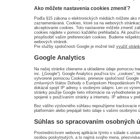
Ako môžete nastavenia cookies zmeniť?
Podľa §15 zákona o elektronických médiách môžete ako n
zaznamenávaná. Cookies, ktoré sa na webových stránkach 
akceptovanie cookies. Toto nastavenie môžete zmeniť zab
cookies nájdete v pomoci každého prehliadača. Ak používa
prispôsobiť vašim preferenciám cookies. Budeme rešpekto
webových stránok.
Pre služby spoločnosti Google je možné tiež
využiť stránk
Google Analytics
Na našej stránke zbierame a ukladáme údaje pomocou trac
inc. („Google“). Google Analytics používa tzv. „cookies“,
vytvorené pomocou Cookies, prenesie spoločnosť Google s
zmluvných štátov Dohody o Európskom Hospodárskom Pries
dokázal spojiť IP adresy s osobnými údajmi. Len vo výnim
stránky použije Google tieto informácie na vyhodnotenie p
spojené s používaním stránky a internetu. IP adresa v pre
Bez vášho výslovného súhlasu nepoužijeme trackovacie n
platformám alebo prepájali tieto údaje s vašimi osobnými 
Súhlas so spracovaním osobných ú
Prostredníctvom webovej aplikácie týmto v súlade s ust
osobou poskytnutých, a to najmä svojho mena, priezviska, 