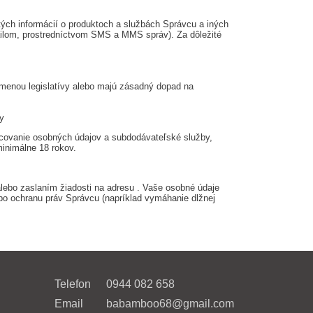
ých informácií o produktoch a službách Správcu a iných
emailom, prostredníctvom SMS a MMS správ). Za dôležité
zmenou legislatívy alebo majú zásadný dopad na
y
acovanie osobných údajov a subdodávateľské služby,
inimálne 18 rokov.
lebo zaslaním žiadosti na adresu
. Vaše osobné údaje
o ochranu práv Správcu (napríklad vymáhanie dlžnej
Telefon
0944 082 658
Email
babamboo68@gmail.com