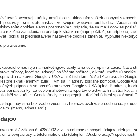
ávštevník webovej stránky nesúhlasiť s ukladaním vašich anonymizovaných 
používajú, si môžete nastaviť vo svojom webovom prehliadači. Väčšina int
lokovaním cookies alebo upozornením v prípade, že sa majú cookies poslať 
te rozličné zariadenia na prístup k stránkam (napr. počítač, smartphone, ta
vať, pokiaľ si prednastavené nastavenie cookies zmeníte. Vypnutie niektor
u pre zrušenie
.
kovacieho nástroja na marketingové účely a na účely optimalizácie. Naša st
 textové súbory, ktoré sa ukladajú na Vašom počítači, a ktoré umožňujú analý
pravidla na server Google v USA a uloží ich tam. Vašu IP adresu ale Google
tore skráti (anonymizuje). Tým sa IP adresy získané pomocou Google Analyt
očných prípadoch sa prenáša na server Google v USA úplná IP adresa, ktorá 
oužívania stránky, za účelom zhotovenia reportov o aktivitách na stránke, a n
hliadači sa v rámci Google Analytics neprepojí s ďalšími údajmi spoločnosti 
ástroje, aby sme bez vášho vedomia zhromažďovali vaše osobné údaje, odovz
údajmi (meno, adresa atď.).
dajov
anovením § 7 zákona č. 428/2002 Z.z., o ochrane osobných údajov udeľujem 
emailovej adresy a telefónneho čísla (ďalej len „Osobné údaje“) spoločnosti