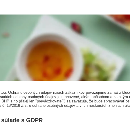
oritou. Ochranu osobných údajov našich zákazníkov považujeme za našu kľ
 Zásadách ochrany osobných údajov je stanovené, akým spôsobom a za aký
BHP s.r.o (ďalej len "prevádzkovateľ") sa zaväzuje, že bude spracovávať 
 č. 18/2018 Z.z. o ochrane osobných údajov a v ich neskorších zneniach ak
 súlade s GDPR