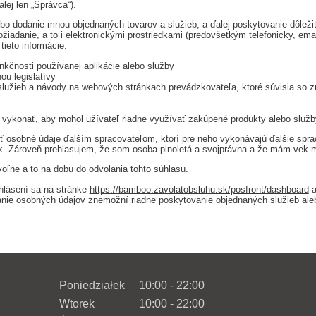
ej len „Správca“).
o dodanie mnou objednaných tovarov a služieb, a ďalej poskytovanie dôležit
požiadanie, a to i elektronickými prostriedkami (predovšetkým telefonicky, 
ieto informácie:
kčnosti používanej aplikácie alebo služby
ou legislatívy
o služieb a návody na webových stránkach prevádzkovateľa, ktoré súvisia so 
a vykonať, aby mohol užívateľ riadne využívať zakúpené produkty alebo služb
 osobné údaje ďalším spracovateľom, ktorí pre neho vykonávajú ďalšie spr
. Zároveň prehlasujem, že som osoba plnoletá a svojprávna a že mám vek m
ľne a to na dobu do odvolania tohto súhlasu.
hlásení sa na stránke
https://bamboo.zavolatobsluhu.sk/posfront/dashboard
a
e osobných údajov znemožní riadne poskytovanie objednaných služieb aleb
Poniedziałek
10:00 - 22:00
Wtorek
10:00 - 22:00