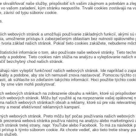
e skvalitňovať naše služby, prispôsobiť ich vašim záujmom a potrebám a zle
vo vašom zariadení, kým stránku neopustíte. Trvalé cookies zostávajú na vaš
, závisí od typu súborov cookie.
s.
ašich webových stránok a umožňujú používanie základných funkcií, akými sú n
ia, umožnenie prístupu k zabezpečeným oblastiam bez nutnosti opätovného p
tvoria základ našich stránok. Pokiaľ tieto cookies zakážete, nebudeme môc
istické informácie o tom, ako používate naše webové stránky. Tieto technic
aposledy a podobne. Tieto cookies nám slúžia na analýzu a vylepšovanie našic
čiť bezchybný chod našich stránok.
áhajú nám vylepšiť funkčnosť našich webových stránok. Ide napríklad o zapa
okality a podobne, aby ste ich nemuseli znova nastavovať. Pomocou týchto c
asti, ak súhlasíte so zdieľaním takýchto informácií. Hoci použitie týchto co
ré by sme vám mohli poskytovať.
h webových stránkach na zobrazenie obsahu a reklám, ktoré sú prispôsob
ašich webových stránok. Môžu byť využité aj na rozpoznanie vašej opätovnej 
našich webových stránkach obsah a reklamy, ktoré sú pre vás relevantnejši
lamy a merať efektívnosť reklamných kampaní.
iných webových stránok. Preto môžu byť počas používania našich webových s
 ak prezeraná webová stránka používa nástroj na analýzu alebo marketingovú au
 stránok tretej strany, napr. YouTube alebo Facebook. To má za následok prij
rístup k týmto súborom cookie. Ak chcete vedieť, ako tieto tretie strany po
o služieb.