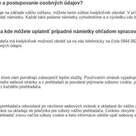
e a postupovanie osobných údajov?
je na základe vášho súhlasu, môžete tento súhlas kedykoľvek odvolať. V pr
dať námietku. Každé také podanie námietky vyhodnotíme a o výsledku vás b
e a kde môžete uplatniť prípadné námietky ohľadom sprac
eľa má kedykoľvek možnosť obrátiť sa na nás telefonicky na čísle 0944 08
bných údajov.
es, ktoré nám pomáhajú zabezpečiť lepšie služby. Používaním stránok vyjadru
naše webové stránky a v prehliadači je povolené prijímanie súborov cookie, 
i každého priehliadača.
prehliadača odosielané pri návšteve webových stránok a ukladané do vášho z
ookie sa ukladajú do priečinka pre súbory vášho prehliadača. Cookies obvykle
ehliadač znovu načíta súbory cookie a tieto informácie odošle späť webovej s