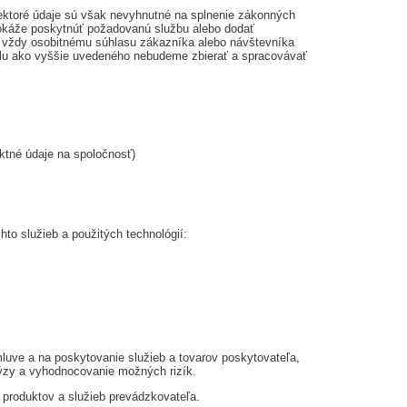
ektoré údaje sú však nevyhnutné na splnenie zákonných
edokáže poskytnúť požadovanú službu alebo dodať
jú vždy osobitnému súhlasu zákazníka alebo návštevníka
elu ako vyššie uvedeného nebudeme zbierať a spracovávať
ktné údaje na spoločnosť)
to služieb a použitých technológií:
luve a na poskytovanie služieb a tovarov poskytovateľa,
ýzy a vyhodnocovanie možných rizík.
produktov a služieb prevádzkovateľa.