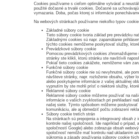
Cookies používame s cieľom optimálne vytvárať a neustál
použité dočasné a trvalé cookies. Dočasné sa uchovávajú 
vymazania. Doba, počas ktorej si informácie ponechávame
Na webových stránkach používame niekoľko typov cookie
Základné súbory cookie
Tieto súbory cookie tvoria základ pre prevádzku n
Základnými cookies sú napr. zapamätanie prihlásen
týchto cookies nemôžeme poskytovať služby, ktoré 
Prevádzkové súbory cookie
Pomocou prevádzkových cookies zhromažďujeme štat
stránky ste klikli, ktorú stránku ste navštívili n
Pokiaľ tieto cookies zakážete, nemôžeme vám zaru
Funkčné súbory cookie
Funkčné súbory cookie nie sú nevyhnutné, ale pom
návšteve stránky, napr. rozloženie obsahu, výber l
alebo poskytujeme informácie z vašej aktuálnej obl
vypnutím by ste mohli prísť o niektoré služby, kto
Reklamné súbory cookie
Reklamné súbory cookie môžeme používať na našic
informácie o vašich zvyklostiach pri prehliadaní n
našej siete. Týmto spôsobom môžeme poskytovať na 
komunikáciu, ale aj obmedziť počtu zobrazení rek
Súbory cookie tretích strán
Na stránkach sú prepojenia a integrovaný obsah z 
kontrole našej spoločnosti. Ide napríklad o prípad,
spoločností Google) alebo zobrazuje obsah webových
spoločnosť nemôže mať kontrolu nad ukladaním ani p
súkromia a zásady používania súborov cookie týcht