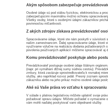
Akým spôsobom zabezpečuje prevádzkovat
Osobné údaje sú pod stálou fyzickou, elektronickou a pr
zabezpečujúcimi maximálnu možnú ochranu spracovávaných
Všetky osoby, ktoré s osobnými údajmi zákazníkov prichá
povinnosťou mlčanlivosti.
Z akých zdrojov získava prevádzkovateľ os
Spracovávame údaje, ktoré ste nám poskytli v súvislosti s
našim zamestnancom. Ďalej spracovávame údaje, ktoré ste 
využívame výlučne na realizáciu dodania požadovaných s
povolenia používaných aplikácií môžeme spracovávať aj ďa
Komu prevádzkovateľ poskytuje alebo post
Prevádzkovateľ postupuje osobné údaje štátnym orgánom, 
(napr. pri vymáhaní dlžnej sumy súdnou cestou). Prevádzk
zmluvy, ktorá zaväzuje sprostredkovateľa k rovnakej mie
služby, ako napríklad rozvoz jedál. Presný zoznam spros
zákazníka alebo na jeho príkaz možno osobné údaje posk
Aké sú Vaše práva vo vzťahu k spracovaniu
V súlade s platnou legislatívou môžete uplatniť svoje pr
požadovať opravu údajov. Môžete požiadať o vymazanie os
vám mohli naďalej poskytovať vami objednané služby.