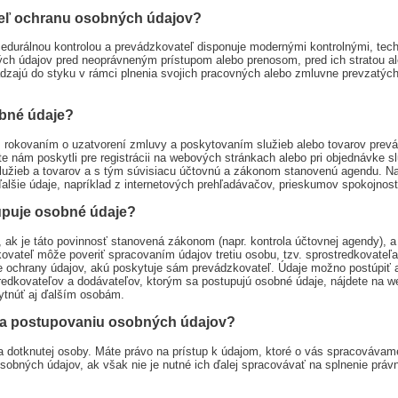
eľ ochranu osobných údajov?
ocedurálnou kontrolou a prevádzkovateľ disponuje modernými kontrolnými, 
 údajov pred neoprávneným prístupom alebo prenosom, pred ich stratou al
dzajú do styku v rámci plnenia svojich pracovných alebo zmluvne prevzatýc
obné údaje?
 rokovaním o uzatvorení zmluvy a poskytovaním služieb alebo tovarov prevádzk
nám poskytli pre registrácii na webových stránkach alebo pri objednávke sl
lužieb a tovarov a s tým súvisiacu účtovnú a zákonom stanovenú agendu. Na
lšie údaje, napríklad z internetových prehľadávačov, prieskumov spokojnost
upuje osobné údaje?
ak je táto povinnosť stanovená zákonom (napr. kontrola účtovnej agendy), a
ovateľ môže poveriť spracovaním údajov tretiu osobu, tzv. sprostredkovateľ
re ochrany údajov, akú poskytuje sám prevádzkovateľ. Údaje možno postúpiť
tredkovateľov a dodávateľov, ktorým sa postupujú osobné údaje, nájdete na
ytnúť aj ďalším osobám.
 a postupovaniu osobných údajov?
áva dotknutej osoby. Máte právo na prístup k údajom, ktoré o vás spracováva
obných údajov, ak však nie je nutné ich ďalej spracovávať na splnenie práv