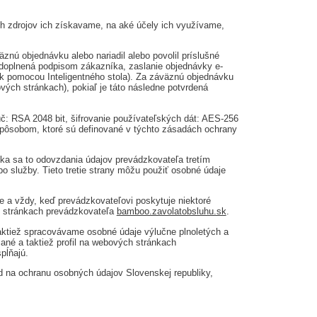
h zdrojov ich získavame, na aké účely ich využívame,
nú objednávku alebo nariadil alebo povolil príslušné
doplnená podpisom zákazníka, zaslanie objednávky e-
k pomocou Inteligentného stola). Za záväznú objednávku
ých stránkach), pokiaľ je táto následne potvrdená
úč: RSA 2048 bit, šifrovanie používateľských dát: AES-256
spôsobom, ktoré sú definované v týchto zásadách ochrany
ka sa to odovzdania údajov prevádzkovateľa tretím
bo služby. Tieto tretie strany môžu použiť osobné údaje
 a vždy, keď prevádzkovateľovi poskytuje niektoré
h stránkach prevádzkovateľa
bamboo.zavolatobsluhu.sk
.
aktiež spracovávame osobné údaje výlučne plnoletých a
ané a taktiež profil na webových stránkach
pĺňajú.
ad na ochranu osobných údajov Slovenskej republiky,